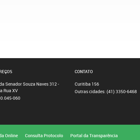
REÇOS
CONTATO
da Senador Souza Naves 312 -
Curitiba
156
da Rua XV
Outras cidades:
(41) 3350-6468
80.045-060
da Online
Consulta Protocolo
Portal da Transparência