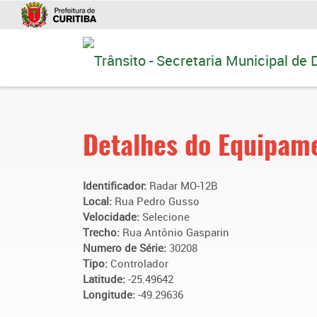
Ir
para
conteúdo
Detalhes do Equipam
Identificador:
Radar MO-12B
Local:
Rua Pedro Gusso
Velocidade:
Selecione
Trecho:
Rua Antônio Gasparin
Numero de Série:
30208
Tipo:
Controlador
Latitude:
-25.49642
Longitude:
-49.29636