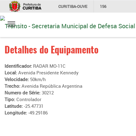
CURITIBA-OUVE
156
Ir
INFORMAÇÃO
SECRETARIAS
para
conteúdo
Detalhes do Equipamento
Identificador:
RADAR MO-11C
Local:
Avenida Presidente Kennedy
Velocidade:
50km/h
Trecho:
Avenida República Argentina
Numero de Série:
30212
Tipo:
Controlador
Latitude:
-25.47731
Longitude:
-49.29186