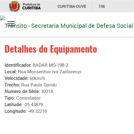
CURITIBA-OUVE
156
Ir
INFORMAÇÃO
SECRETARIAS
para
conteúdo
Detalhes do Equipamento
Identificador:
RADAR MO-19B-2
Local:
Rua Monsenhor Ivo Zanlorenzi
Velocidade:
60km/h
Trecho:
Rua Paulo Gorski
Numero de Série:
30218
Tipo:
Controlador
Latitude:
-25.43879
Longitude:
-49.32216