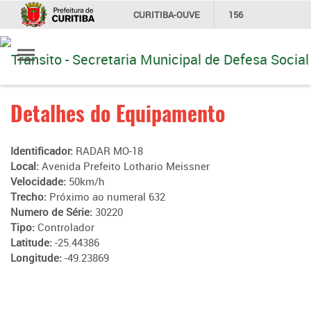
CURITIBA-OUVE
156
Ir
INFORMAÇÃO
SECRETARIAS
para
conteúdo
Detalhes do Equipamento
Identificador:
RADAR MO-18
Local:
Avenida Prefeito Lothario Meissner
Velocidade:
50km/h
Trecho:
Próximo ao numeral 632
Numero de Série:
30220
Tipo:
Controlador
Latitude:
-25.44386
Longitude:
-49.23869