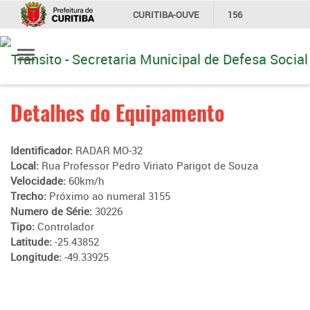
CURITIBA-OUVE
156
Ir
INFORMAÇÃO
SECRETARIAS
para
conteúdo
Detalhes do Equipamento
Identificador:
RADAR MO-32
Local:
Rua Professor Pedro Viriato Parigot de Souza
Velocidade:
60km/h
Trecho:
Próximo ao numeral 3155
Numero de Série:
30226
Tipo:
Controlador
Latitude:
-25.43852
Longitude:
-49.33925