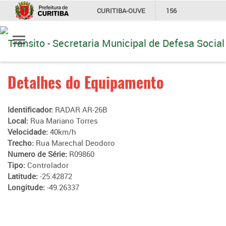
CURITIBA-OUVE
156
Ir
INFORMAÇÃO
SECRETARIAS
para
conteúdo
Detalhes do Equipamento
Identificador:
RADAR AR-26B
Local:
Rua Mariano Torres
Velocidade:
40km/h
Trecho:
Rua Marechal Deodoro
Numero de Série:
R09860
Tipo:
Controlador
Latitude:
-25.42872
Longitude:
-49.26337