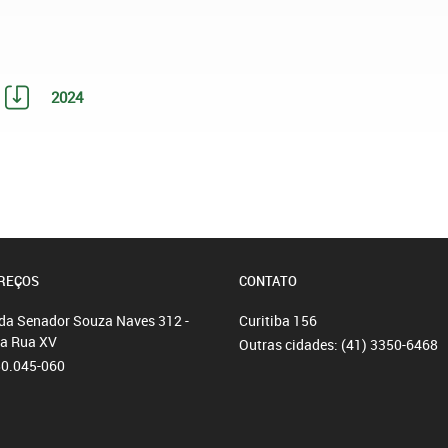
2024
REÇOS
CONTATO
da Senador Souza Naves 312 -
Curitiba
156
da Rua XV
Outras cidades:
(41) 3350-6468
80.045-060