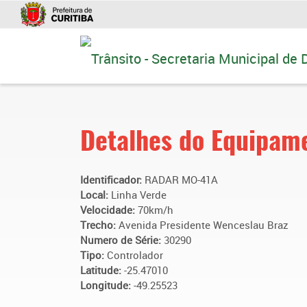
Ir
para
conteúdo
Detalhes do Equipam
Identificador:
RADAR MO-41A
Local:
Linha Verde
Velocidade:
70km/h
Trecho:
Avenida Presidente Wenceslau Braz
Numero de Série:
30290
Tipo:
Controlador
Latitude:
-25.47010
Longitude:
-49.25523