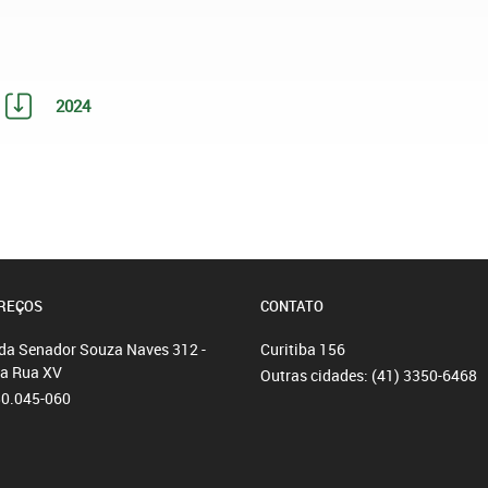
2024
REÇOS
CONTATO
da Senador Souza Naves 312 -
Curitiba
156
da Rua XV
Outras cidades:
(41) 3350-6468
80.045-060