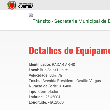
Ir
para
conteúdo
Detalhes do Equipam
Identificador:
RADAR AR-48
Local:
Rua Saint Hilaire
Velocidade:
60km/h
Trecho:
Avenida Presidente Getúlio Vargas
Numero de Série:
R10400
Tipo:
Controlador
Latitude:
-25.45004
Longitude:
-49.28530