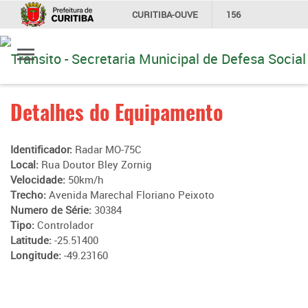
CURITIBA-OUVE
156
Ir
INFORMAÇÃO
SECRETARIAS
para
conteúdo
Detalhes do Equipamento
Identificador:
Radar MO-75C
Local:
Rua Doutor Bley Zornig
Velocidade:
50km/h
Trecho:
Avenida Marechal Floriano Peixoto
Numero de Série:
30384
Tipo:
Controlador
Latitude:
-25.51400
Longitude:
-49.23160