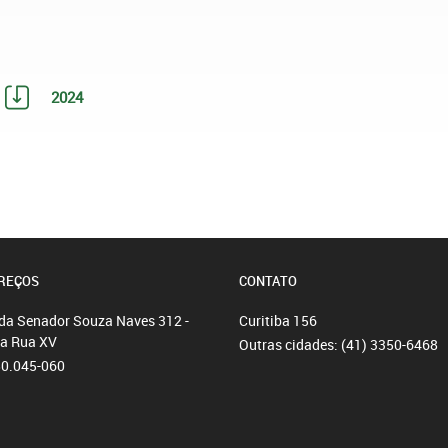
2024
REÇOS
CONTATO
da Senador Souza Naves 312 -
Curitiba
156
da Rua XV
Outras cidades:
(41) 3350-6468
80.045-060