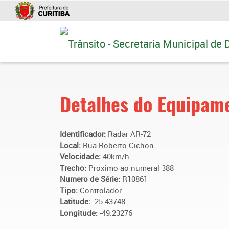
Ir
para
conteúdo
Detalhes do Equipam
Identificador:
Radar AR-72
Local:
Rua Roberto Cichon
Velocidade:
40km/h
Trecho:
Proximo ao numeral 388
Numero de Série:
R10861
Tipo:
Controlador
Latitude:
-25.43748
Longitude:
-49.23276