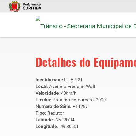
Ir
para
conteúdo
Detalhes do Equipam
Identificador:
LE AR-21
Local:
Avenida Fredolin Wolf
Velocidade:
40km/h
Trecho:
Proximo ao numeral 2090
Numero de Série:
R11257
Tipo:
Redutor
Latitude:
-25.38704
Longitude:
-49.30501