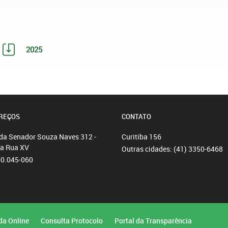
2025
REÇOS
CONTATO
da Senador Souza Naves 312 -
Curitiba
156
da Rua XV
Outras cidades:
(41) 3350-6468
80.045-060
da Online
Consulta Protocolo
Portal da Transparência