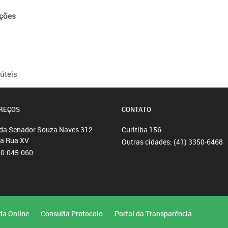
ações
úteis
REÇOS
CONTATO
da Senador Souza Naves 312 -
Curitiba
156
da Rua XV
Outras cidades:
(41) 3350-6468
80.045-060
da Online
Consulta Protocolo
Portal da Transparência