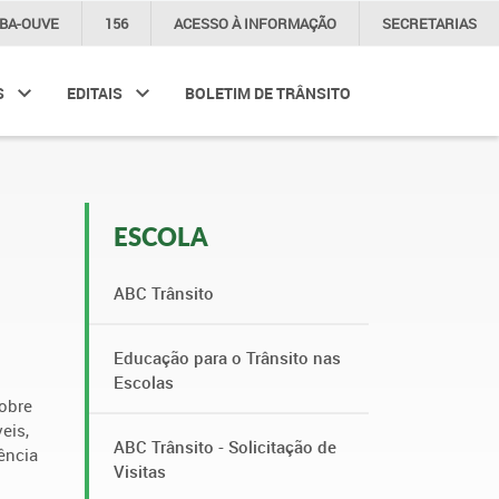
IBA-OUVE
156
ACESSO À
INFORMAÇÃO
SECRETARIAS
S
EDITAIS
BOLETIM DE TRÂNSITO
ESCOLA
ABC Trânsito
Educação para o Trânsito nas
Escolas
sobre
eis,
ABC Trânsito - Solicitação de
ência
Visitas