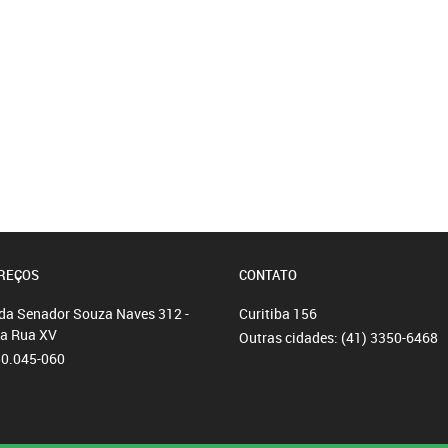
REÇOS
CONTATO
da Senador Souza Naves 312 -
Curitiba
156
da Rua XV
Outras cidades:
(41) 3350-6468
80.045-060