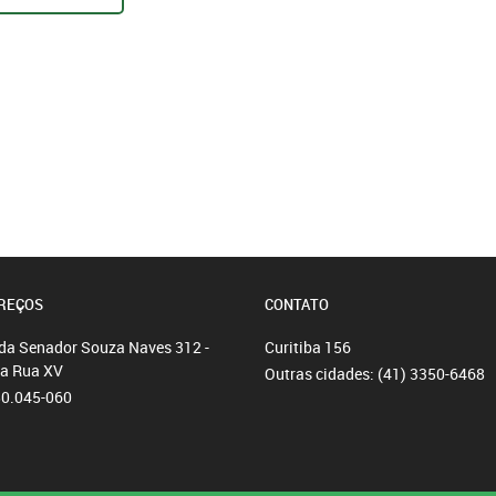
REÇOS
CONTATO
da Senador Souza Naves 312 -
Curitiba
156
da Rua XV
Outras cidades:
(41) 3350-6468
80.045-060