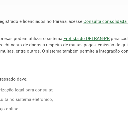
 registrado e licenciados no Paraná, acesse
Consulta consolidada
mpresas podem utilizar o sistema
Frotista do DETRAN-PR
para cad
 recebimento de dados a respeito de multas pagas, emissão de gu
 multas, entre outros. O sistema também permite a integração co
teressado deve:
rização legal para consulta;
lta no sistema eletrônico;
iço online.