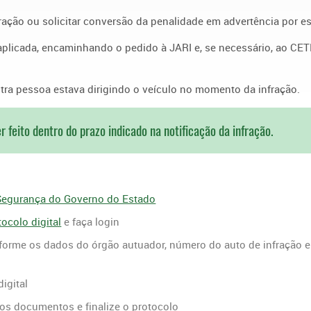
fração ou solicitar conversão da penalidade em advertência por es
 aplicada, encaminhando o pedido à JARI e, se necessário, ao CE
tra pessoa estava dirigindo o veículo no momento da infração.
er feito dentro do prazo indicado na notificação da infração.
 Segurança do Governo do Estado
ocolo digital
e faça login
informe os dados do órgão autuador, número do auto de infração e
igital
os documentos e finalize o protocolo