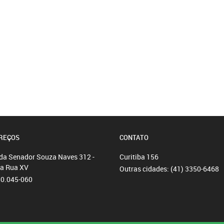
REÇOS
CONTATO
da Senador Souza Naves 312 -
Curitiba
156
da Rua XV
Outras cidades:
(41) 3350-6468
80.045-060