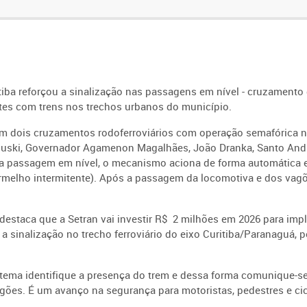
tiba reforçou a sinalização nas passagens em nível - cruzamento d
entes com trens nos trechos urbanos do município.
m dois cruzamentos rodoferroviários com operação semafórica
n
guski,
Governador Agamenon Magalhães, João Dranka, Santo André 
da passagem em nível
, o mecanismo aciona de forma automática 
rmelho intermitente). Após a passagem da locomotiva e dos vagõ
 destaca que a Setran vai investir R$ 2 milhões em 2026 para imp
a sinalização no trecho ferroviário do eixo Curitiba/Paranaguá, 
tema identifique a presença do trem e dessa forma comunique-s
agões.
É um avanço na segurança para motoristas, pedestres e cic