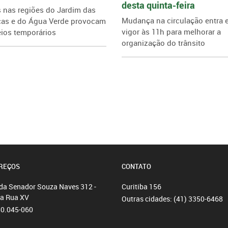
desta quinta-feira
 nas regiões do Jardim das
Mudança na circulação entra
cas e do Água Verde provocam
vigor às 11h para melhorar a
ios temporários
organização do trânsito
REÇOS
CONTATO
da Senador Souza Naves 312 -
Curitiba
156
da Rua XV
Outras cidades:
(41) 3350-6468
80.045-060