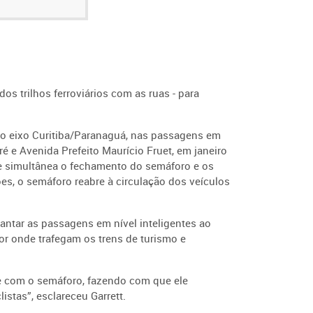
os trilhos ferroviários com as ruas - para
o eixo Curitiba/Paranaguá, nas passagens em
e Avenida Prefeito Maurício Fruet, em janeiro
e simultânea o fechamento do semáforo e os
es, o semáforo reabre à circulação dos veículos
lantar as passagens em nível inteligentes ao
por onde trafegam os trens de turismo e
e com o semáforo, fazendo com que ele
listas
”, esclareceu Garrett.