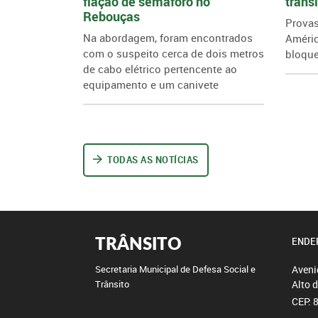
fiação de semáforo no
trâns
Rebouças
Provas
Na abordagem, foram encontrados
Améri
com o suspeito cerca de dois metros
bloque
de cabo elétrico pertencente ao
equipamento e um canivete
TODAS AS NOTÍCIAS
TRÂNSITO
ENDE
Aveni
Secretaria Municipal de Defesa Social e
Alto 
Trânsito
CEP: 