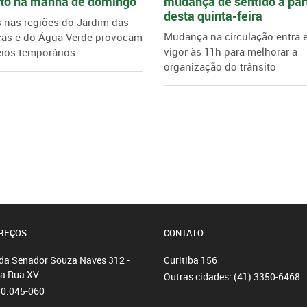
ito na manhã de domingo
mudança de sentido a part
desta quinta-feira
 nas regiões do Jardim das
Mudança na circulação entra
cas e do Água Verde provocam
vigor às 11h para melhorar a
ios temporários
organização do trânsito
REÇOS
CONTATO
da Senador Souza Naves 312 -
Curitiba
156
da Rua XV
Outras cidades:
(41) 3350-6468
80.045-060