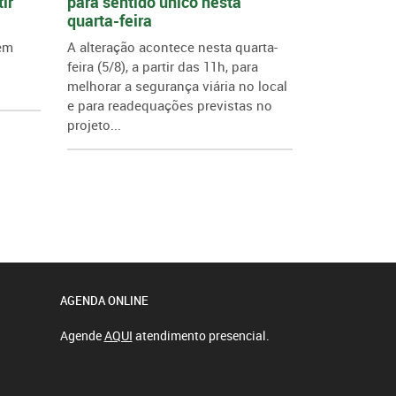
ir
para sentido único nesta
quarta-feira
 em
A alteração acontece nesta quarta-
feira (5/8), a partir das 11h, para
melhorar a segurança viária no local
e para readequações previstas no
projeto...
AGENDA ONLINE
Agende
AQUI
atendimento presencial.