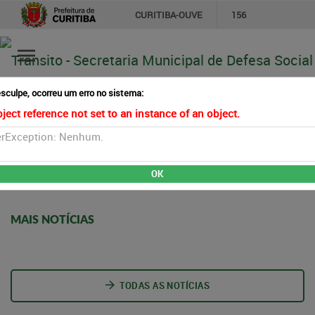
CURITIBA-OUVE
156
Ir
INFORMAÇÃO
SECRETARIAS
para
conteúdo
sculpe, ocorreu um erro no sistema:
ject reference not set to an instance of an object.
MAIS NOTÍCIAS
TODAS AS NOTÍCIAS