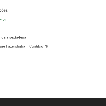
ções:
v.br
da a sexta-feira
que Fazendinha – Curitiba/PR