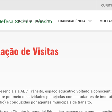
CURIT
INSTITUCIONAL
TRANSPARÊNCIA
MULTA
tação de Visitas
esenciais à ABC Trânsito, espaço educativo voltado à conscient
rre por meio de atividades planejadas com estudantes de institu
dio) e conduzidas por agentes municipais de trânsito.
fazer o Circuito Intermodal Educativo, espaço com representaçã