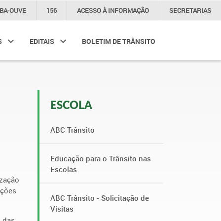
IBA-OUVE
156
ACESSO À
INFORMAÇÃO
SECRETARIAS
S
EDITAIS
BOLETIM DE TRÂNSITO
ESCOLA
ABC Trânsito
Educação para o Trânsito nas
Escolas
ização
ições
ABC Trânsito - Solicitação de
Visitas
o das