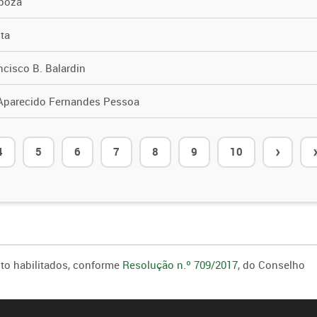
boza
ta
cisco B. Balardin
Aparecido Fernandes Pessoa
›
4
5
6
7
8
9
10
ito habilitados, conforme
Resolução n.º 709/2017
, do Conselho