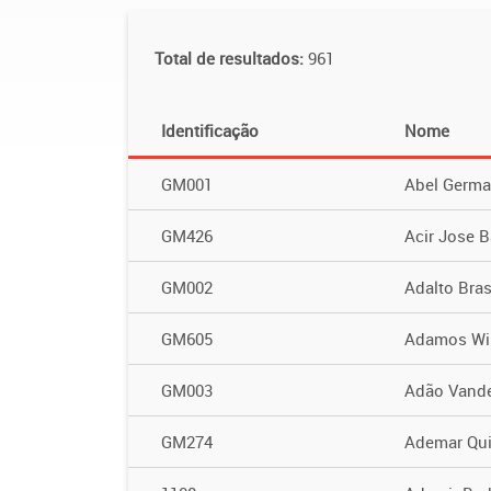
Total de resultados:
961
Identificação
Nome
GM001
Abel Germ
GM426
Acir Jose B
GM002
Adalto Bras
GM605
Adamos Wil
GM003
Adão Vande
GM274
Ademar Qui