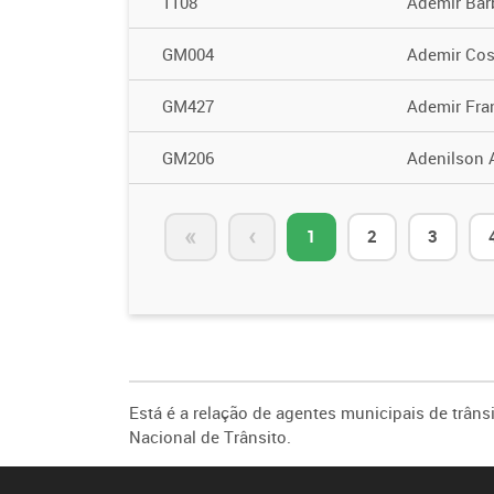
1108
Ademir Bar
GM004
Ademir Cos
GM427
Ademir Fran
GM206
Adenilson 
«
‹
1
2
3
Está é a relação de agentes municipais de trâns
Nacional de Trânsito.