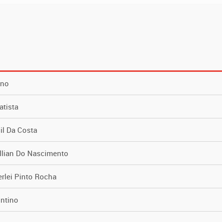
ano
atista
il Da Costa
lian Do Nascimento
rlei Pinto Rocha
ntino