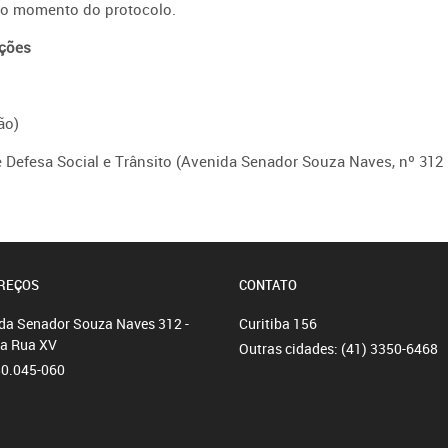
 no momento do protocolo.
ações
ão)
e Defesa Social e Trânsito (Avenida Senador Souza Naves, nº 312 
REÇOS
CONTATO
da Senador Souza Naves 312 -
Curitiba
156
da Rua XV
Outras cidades:
(41) 3350-6468
80.045-060