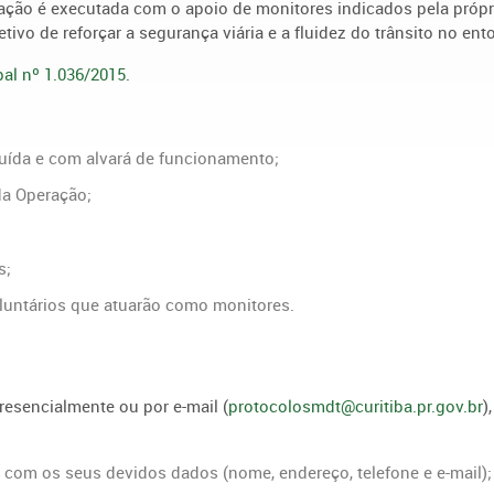
eração é executada com o apoio de monitores indicados pela própr
tivo de reforçar a segurança viária e a fluidez do trânsito no ent
al nº 1.036/2015
.
ituída e com alvará de funcionamento;
da Operação;
s;
oluntários que atuarão como monitores.
presencialmente ou por e-mail (
protocolosmdt@curitiba.pr.gov.br
),
o com os seus devidos dados (nome, endereço, telefone e e-mail);